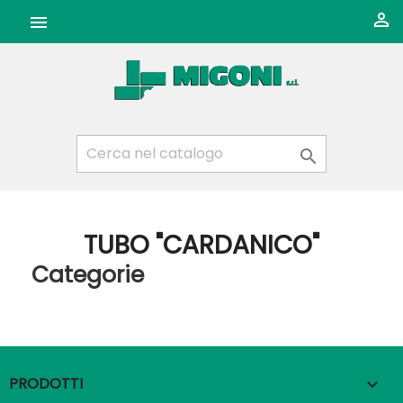



TUBO "CARDANICO"
Categorie
PRODOTTI
