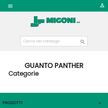



GUANTO PANTHER
Categorie
PRODOTTI
