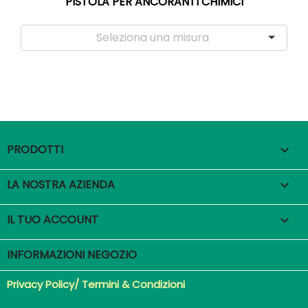
PISTOLA PER ANCORANTI CHIMICI
PRODOTTI

LA NOSTRA AZIENDA

IL TUO ACCOUNT

INFORMAZIONI NEGOZIO
Privacy Policy/ Termini & Condizioni