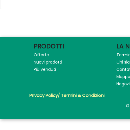
PRODOTTI
LA 
Offerte
Termin
Nuovi prodotti
Chi s
Più venduti
Contat
Mappa 
Negozi
Privacy Policy/ Termini & Condizioni
©