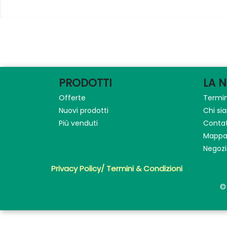
PRODOTTI
LA 
Offerte
Termin
Nuovi prodotti
Chi s
Più venduti
Contat
Mappa 
Negozi
Privacy Policy/ Termini & Condizioni
©