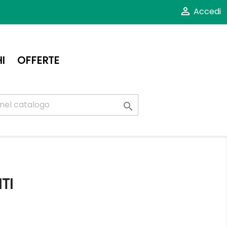

Accedi
I
OFFERTE

TI