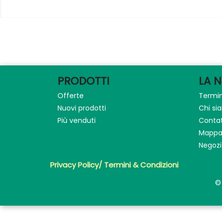
PRODOTTI
LA 
Offerte
Termin
Nuovi prodotti
Chi s
Più venduti
Contat
Mappa 
Negozi
Privacy Policy/ Termini & Condizioni
©