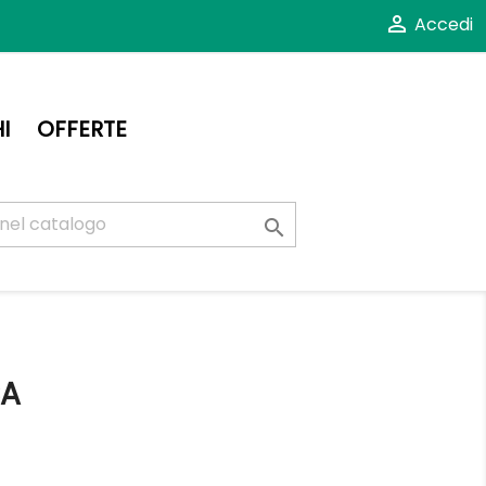

Accedi
I
OFFERTE

CA