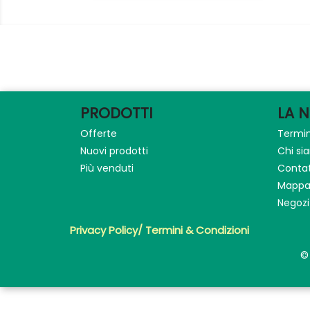
PRODOTTI
LA 
Offerte
Termin
Nuovi prodotti
Chi s
Più venduti
Contat
Mappa 
Negozi
Privacy Policy/ Termini & Condizioni
©