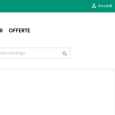

Accedi
I
OFFERTE
