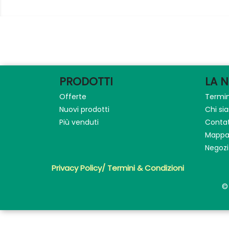
PRODOTTI
LA 
Offerte
Termin
Nuovi prodotti
Chi s
Più venduti
Contat
Mappa 
Negozi
Privacy Policy/ Termini & Condizioni
©