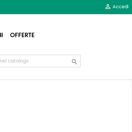

Accedi
I
OFFERTE
