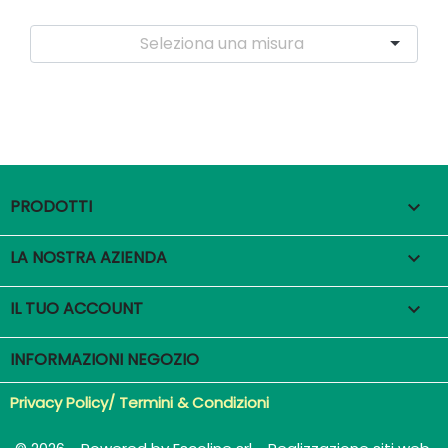
PRODOTTI

LA NOSTRA AZIENDA

IL TUO ACCOUNT

INFORMAZIONI NEGOZIO
Privacy Policy/ Termini & Condizioni