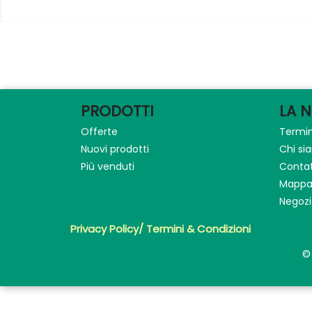
PRODOTTI
LA 
Offerte
Termin
Nuovi prodotti
Chi s
Più venduti
Contat
Mappa 
Negozi
Privacy Policy/ Termini & Condizioni
©