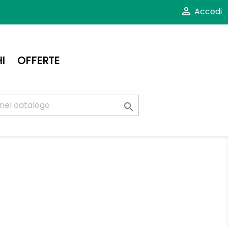

Accedi
I
OFFERTE
