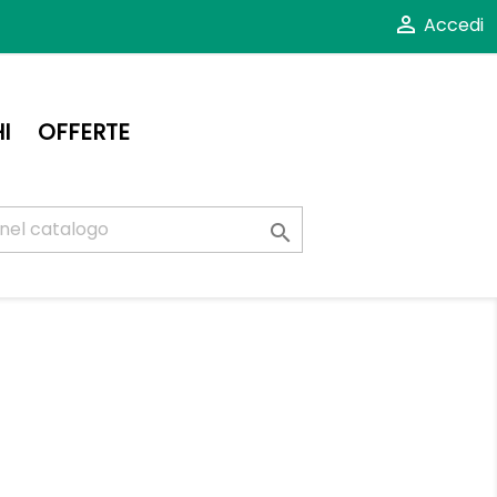

Accedi
I
OFFERTE
