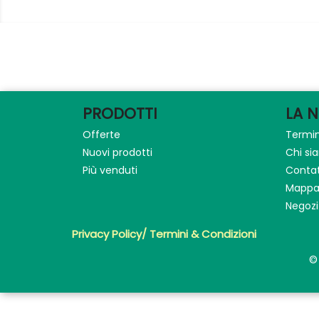
PRODOTTI
LA 
Offerte
Termin
Nuovi prodotti
Chi s
Più venduti
Contat
Mappa 
Negozi
Privacy Policy/ Termini & Condizioni
©