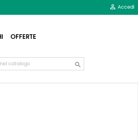

Accedi
I
OFFERTE
