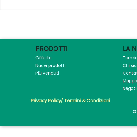
PRODOTTI
LA 
Offerte
Termin
Nuovi prodotti
Chi s
Più venduti
Contat
Mappa 
Negozi
Privacy Policy/ Termini & Condizioni
©