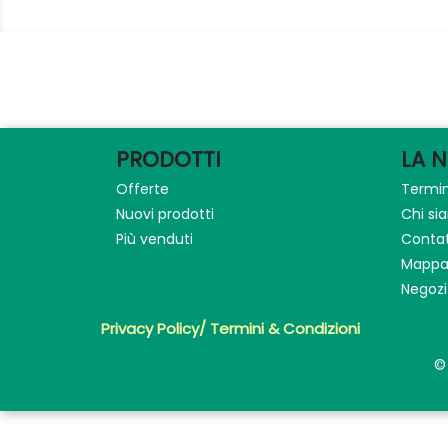
PRODOTTI
LA 
Offerte
Termin
Nuovi prodotti
Chi s
Più venduti
Contat
Mappa 
Negozi
Privacy Policy/ Termini & Condizioni
©