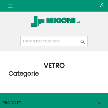



VETRO
Categorie
PRODOTTI
