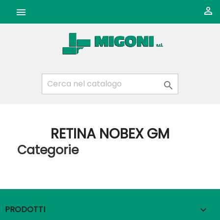



RETINA NOBEX GM
Categorie
PRODOTTI
