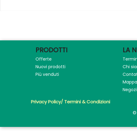
PRODOTTI
LA 
Offerte
Termin
Nuovi prodotti
Chi s
Più venduti
Contat
Mappa 
Negozi
Privacy Policy/ Termini & Condizioni
©