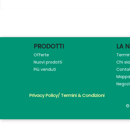
PRODOTTI
LA 
Offerte
Termin
Nuovi prodotti
Chi s
Più venduti
Contat
Mappa 
Negozi
Privacy Policy/ Termini & Condizioni
©