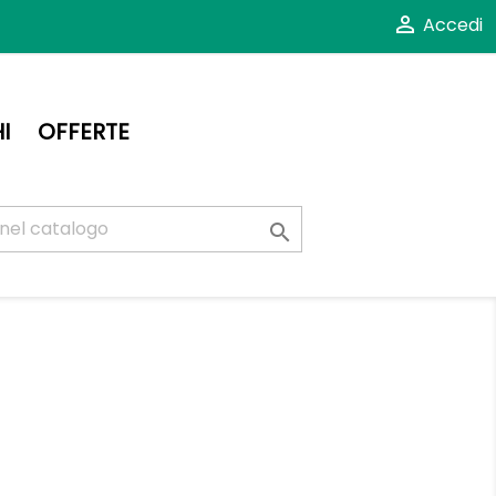

Accedi
I
OFFERTE
