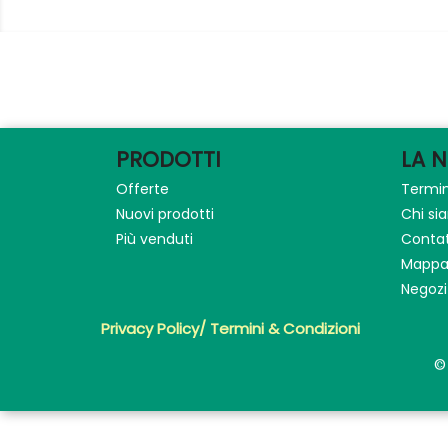
PRODOTTI
LA 
Offerte
Termin
Nuovi prodotti
Chi s
Più venduti
Contat
Mappa 
Negozi
Privacy Policy/ Termini & Condizioni
©