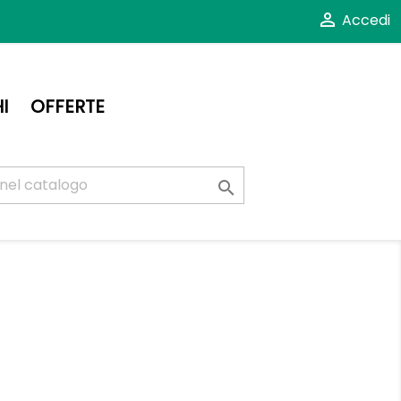

Accedi
I
OFFERTE
