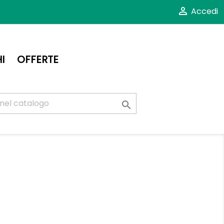

Accedi
I
OFFERTE
