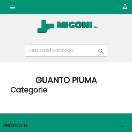



GUANTO PIUMA
Categorie
PRODOTTI
