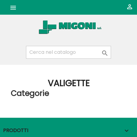



VALIGETTE
Categorie
PRODOTTI
