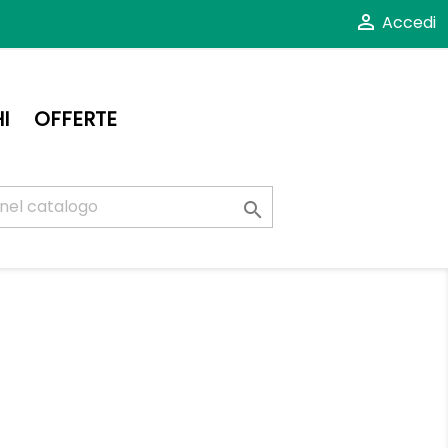

Accedi
I
OFFERTE
