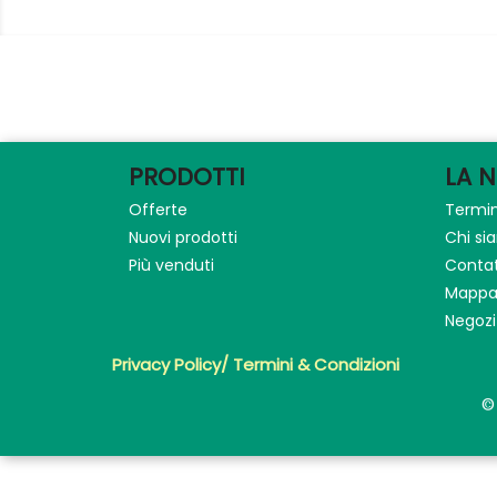
PRODOTTI
LA 
Offerte
Termin
Nuovi prodotti
Chi s
Più venduti
Contat
Mappa 
Negozi
Privacy Policy/ Termini & Condizioni
©