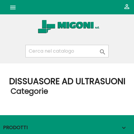



DISSUASORE AD ULTRASUONI
Categorie
PRODOTTI
