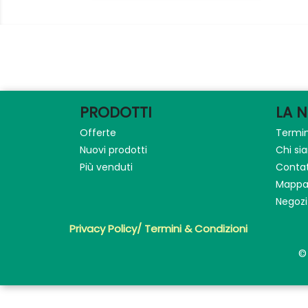
PRODOTTI
LA 
Offerte
Termin
Nuovi prodotti
Chi s
Più venduti
Contat
Mappa 
Negozi
Privacy Policy/ Termini & Condizioni
©