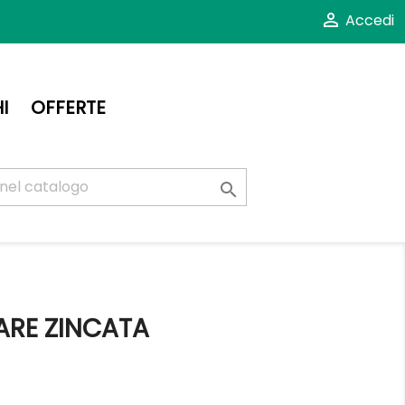

Accedi
I
OFFERTE

LARE ZINCATA