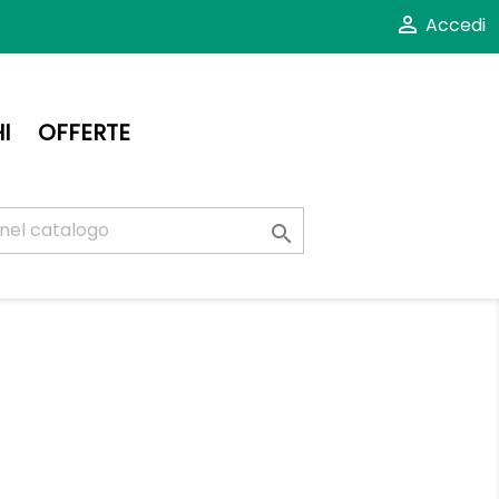

Accedi
I
OFFERTE
