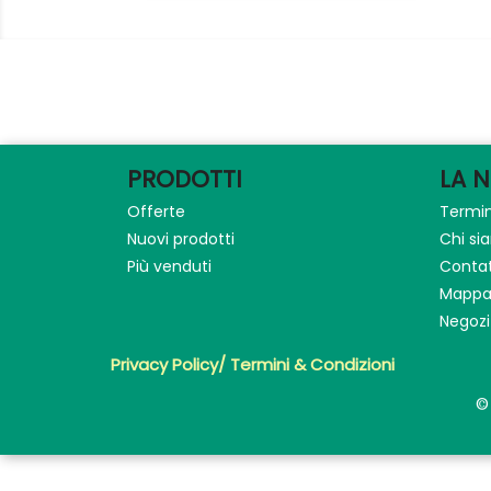
PRODOTTI
LA 
Offerte
Termin
Nuovi prodotti
Chi s
Più venduti
Contat
Mappa 
Negozi
Privacy Policy/ Termini & Condizioni
©