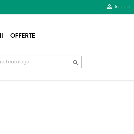

Accedi
I
OFFERTE
