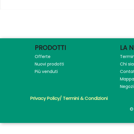
PRODOTTI
LA 
Offerte
Termin
Nuovi prodotti
Chi s
Più venduti
Contat
Mappa 
Negozi
Privacy Policy/ Termini & Condizioni
©