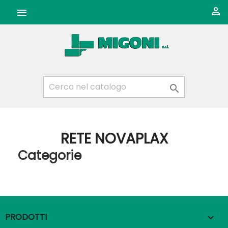



RETE NOVAPLAX
Categorie
PRODOTTI
